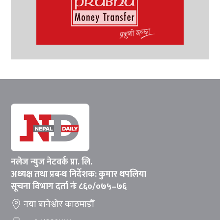
नलेज न्युज नेटवर्क प्रा. लि.
अध्यक्ष तथा प्रबन्ध निर्देशक: कुमार थपलिया
सूचना विभाग दर्ता नंः ८६०/०७५–७६
नया बानेश्वोर काठमाडौँ