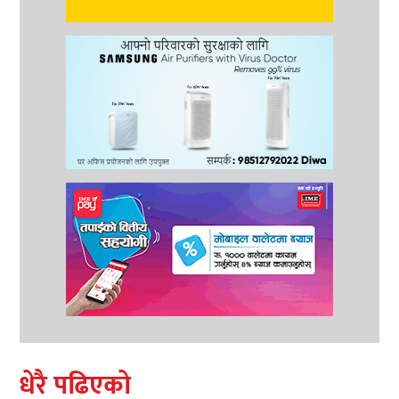
धेरै पढिएको