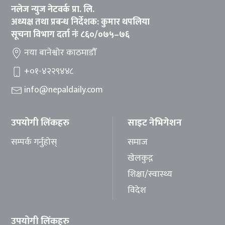
नलेज न्युज नेटवर्क प्रा. लि.
अध्यक्ष तथा प्रबन्ध निर्देशक: कुमार थपलिया
सूचना विभाग दर्ता नंः ८६०/०७५–७६
नया बानेश्वोर काठमाडौँ
+०१-४२२९४४८
info@nepaldaily.com
उपयोगी लिंकहरु
साइट नेभिगेशन
सम्पर्क गर्नुहोस्
समाज
खेलकुद़़
शिक्षा/स्वास्थ्य
विदेश
उपयोगी लिंकहरु