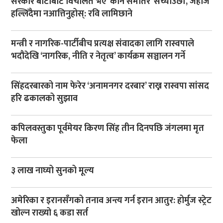
सरकार बाटोबाट विचलित भए ‘कान समातेर’ सच्याउँछौँ, जहाज
हल्लिँदैमा नआत्तिनुहोस्: रवि लामिछाने
मन्त्री र नागरिक-पार्टीबीच प्रत्यक्ष संवादका लागि रास्वपाले
भदौदेखि ‘नागरिक, नीति र नेतृत्व’ कार्यक्रम सञ्चालन गर्ने
सिंहदरबारको नाम फेरेर ‘अनामनगर दरबार’ राख्न रास्वपा सांसद
हरि ढकालको सुझाव
कपिलवस्तुका पूर्वमेयर किरण सिंह तीन दिनपछि जंगलमा मृत
फेला
३ लाख नाघ्यो सुनको मूल्य
अमेरिका र इरानसँगको तनाव अन्त्य गर्न इरान आतुर: होर्मुज स्ट्रेट
खोल्न राख्यो ६ कडा सर्त