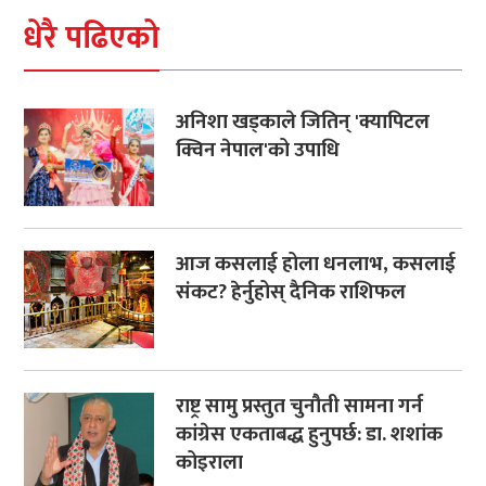
धेरै पढिएको
अनिशा खड्काले जितिन् 'क्यापिटल
क्विन नेपाल'को उपाधि
आज कसलाई होला धनलाभ, कसलाई
संकट? हेर्नुहोस् दैनिक राशिफल
राष्ट्र सामु प्रस्तुत चुनौती सामना गर्न
कांग्रेस एकताबद्ध हुनुपर्छ: डा. शशांक
कोइराला