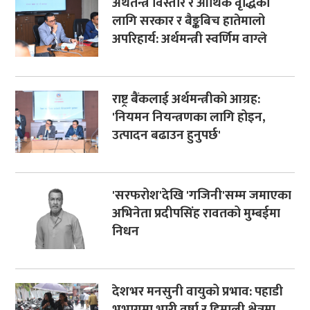
अर्थतन्त्र विस्तार र आर्थिक वृद्धिका
लागि सरकार र बैङ्कबिच हातेमालो
अपरिहार्य: अर्थमन्त्री स्वर्णिम वाग्ले
राष्ट्र बैंकलाई अर्थमन्त्रीको आग्रह:
'नियमन नियन्त्रणका लागि होइन,
उत्पादन बढाउन हुनुपर्छ'
'सरफरोश'देखि 'गजिनी'सम्म जमाएका
अभिनेता प्रदीपसिंह रावतको मुम्बईमा
निधन
देशभर मनसुनी वायुको प्रभाव: पहाडी
भूभागमा भारी वर्षा र हिमाली क्षेत्रमा