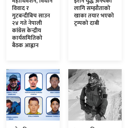
महाधिवेशन, विधान
इरान युद्ध अन्त्यका
विवाद र
लागि सम्झौताको
गुटबन्दीबिच साउन
खाका तयार भएको
२४ गते नेपाली
ट्रम्पको दाबी
कांग्रेस केन्द्रीय
कार्यसमितिको
बैठक आह्वान