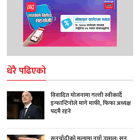
धेरै पढिएको
विवादित योजनामा गल्ती स्वीकार्दै
इन्फान्टिनोले मागे माफी, फिफा अध्यक्ष
पदमै रहने
सुनचाँदीको मूल्यमा नयाँ उछाल: सुन