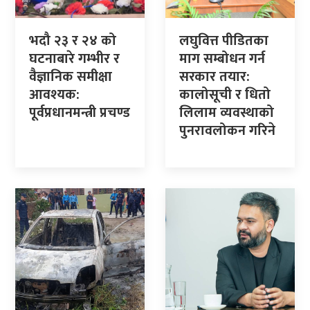
भदौ २३ र २४ को
लघुवित्त पीडितका
घटनाबारे गम्भीर र
माग सम्बोधन गर्न
वैज्ञानिक समीक्षा
सरकार तयार:
आवश्यक:
कालोसूची र धितो
पूर्वप्रधानमन्त्री प्रचण्ड
लिलाम व्यवस्थाको
पुनरावलोकन गरिने