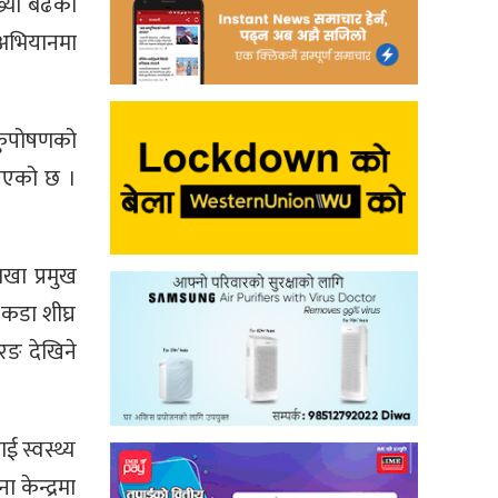
्या बढेको
 अभियानमा
 कुपोषणको
िएको छ ।
खा प्रमुख
 कडा शीघ्र
रङ देखिने
 स्वस्थ्य
केन्द्रमा