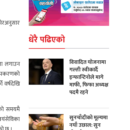
मेरअनुसार
धेरै पढिएको
विवादित योजनामा
्ता लगाउन
गल्ती स्वीकार्दै
 उपकरणको
इन्फान्टिनोले मागे
 वर्षदेखि
माफी, फिफा अध्यक्ष
पदमै रहने
को समयमै
सुनचाँदीको मूल्यमा
वयंसेविका
नयाँ उछाल: सुन
को छ ।