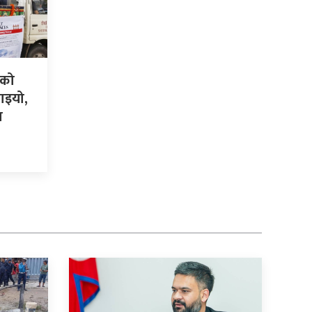
ङको
याइयो,
म