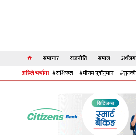
समाचार
राजनीति
समाज
अर्थज
अहिले चर्चामा
#राशिफल
#माैसम पूर्वानुमान
#सुनकाे 