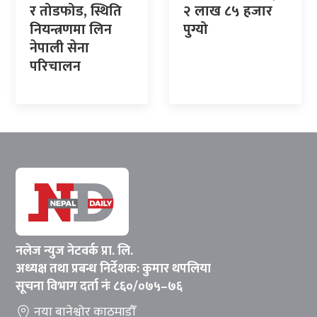
र तोडफोड, स्थिति
२ लाख ८५ हजार
नियन्त्रणमा लिन
पुग्यो
नेपाली सेना
परिचालन
नलेज न्युज नेटवर्क प्रा. लि.
अध्यक्ष तथा प्रबन्ध निर्देशक: कुमार थपलिया
सूचना विभाग दर्ता नंः ८६०/०७५–७६
नया बानेश्वोर काठमाडौँ