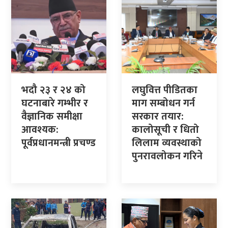
भदौ २३ र २४ को
लघुवित्त पीडितका
घटनाबारे गम्भीर र
माग सम्बोधन गर्न
वैज्ञानिक समीक्षा
सरकार तयार:
आवश्यक:
कालोसूची र धितो
पूर्वप्रधानमन्त्री प्रचण्ड
लिलाम व्यवस्थाको
पुनरावलोकन गरिने