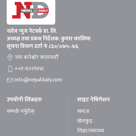
नलेज न्युज नेटवर्क प्रा. लि.
अध्यक्ष तथा प्रबन्ध निर्देशक: कुमार थपलिया
सूचना विभाग दर्ता नंः ८६०/०७५–७६
नया बानेश्वोर काठमाडौँ
+०१-४२२९४४८
info@nepaldaily.com
उपयोगी लिंकहरु
साइट नेभिगेशन
सम्पर्क गर्नुहोस्
समाज
खेलकुद़़
शिक्षा/स्वास्थ्य