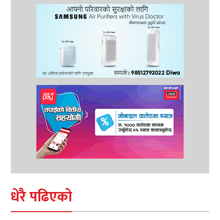
धेरै पढिएको