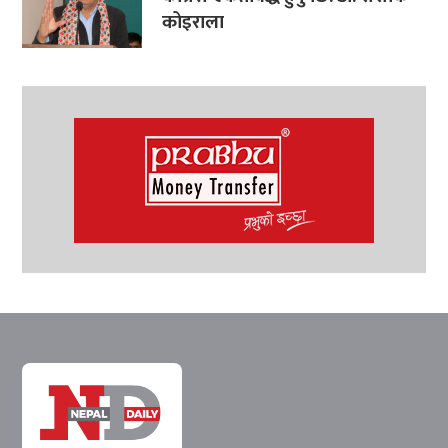
कोइराला