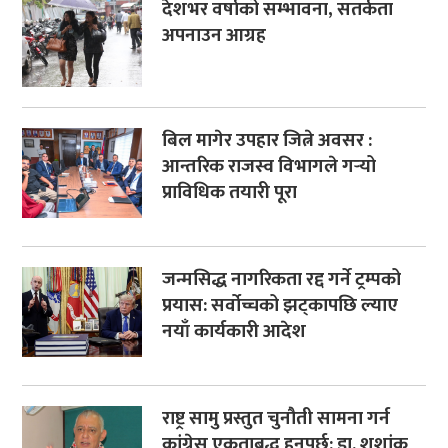
देशभर वर्षाको सम्भावना, सतर्कता
अपनाउन आग्रह
बिल मागेर उपहार जित्ने अवसर :
आन्तरिक राजस्व विभागले गर्‍यो
प्राविधिक तयारी पूरा
जन्मसिद्ध नागरिकता रद्द गर्ने ट्रम्पको
प्रयास: सर्वोच्चको झट्कापछि ल्याए
नयाँ कार्यकारी आदेश
राष्ट्र सामु प्रस्तुत चुनौती सामना गर्न
कांग्रेस एकताबद्ध हुनुपर्छ: डा. शशांक