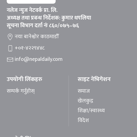
नलेज न्युज नेटवर्क प्रा. लि.
अध्यक्ष तथा प्रबन्ध निर्देशक: कुमार थपलिया
सूचना विभाग दर्ता नंः ८६०/०७५–७६
नया बानेश्वोर काठमाडौँ
+०१-४२२९४४८
info@nepaldaily.com
उपयोगी लिंकहरु
साइट नेभिगेशन
सम्पर्क गर्नुहोस्
समाज
खेलकुद़़
शिक्षा/स्वास्थ्य
विदेश