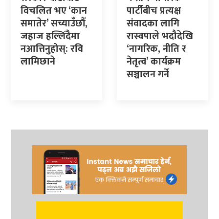
विचलित भए ‘कान
पार्टीबीच प्रत्यक्ष
समातेर’ सच्याउँछौँ,
संवादका लागि
जहाज हल्लिँदैमा
रास्वपाले भदौदेखि
नआत्तिनुहोस्: रवि
‘नागरिक, नीति र
लामिछाने
नेतृत्व’ कार्यक्रम
सञ्चालन गर्ने