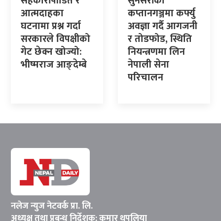
सहकारीपीडित र
सुनसरीको
आत्मदाहका
कप्तानगञ्जमा कर्फ्यु
घटनामा प्रश्न गर्दा
अवज्ञा गर्दै आगजनी
सरकारले विपक्षीको
र तोडफोड, स्थिति
गेट छेक्न खोज्यो:
नियन्त्रणमा लिन
भीष्मराज आङ्देम्बे
नेपाली सेना
परिचालन
नलेज न्युज नेटवर्क प्रा. लि.
अध्यक्ष तथा प्रबन्ध निर्देशक: कुमार थपलिया