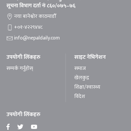
सूचना विभाग दर्ता नंः ८६०/०७५–७६
नया बानेश्वोर काठमाडौँ
+०१-४२२९४४८
info@nepaldaily.com
उपयोगी लिंकहरु
साइट नेभिगेशन
सम्पर्क गर्नुहोस्
समाज
खेलकुद़़
शिक्षा/स्वास्थ्य
विदेश
उपयोगी लिंकहरु