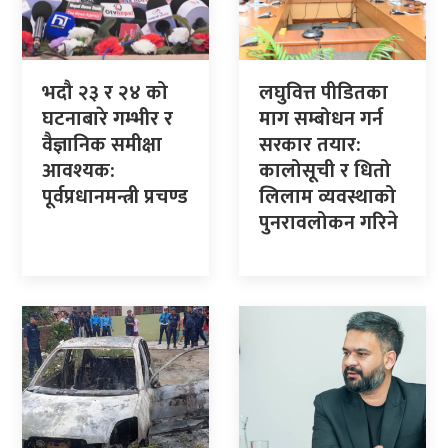
भदौ २३ र २४ को
लघुवित्त पीडितका
घटनाबारे गम्भीर र
माग सम्बोधन गर्न
वैज्ञानिक समीक्षा
सरकार तयार:
आवश्यक:
कालोसूची र धितो
पूर्वप्रधानमन्त्री प्रचण्ड
लिलाम व्यवस्थाको
पुनरावलोकन गरिने