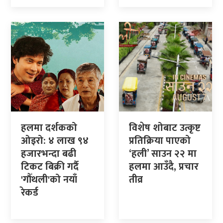
हलमा दर्शकको
विशेष शोबाट उत्कृष्ट
ओइरो: ४ लाख ९४
प्रतिक्रिया पाएको
हजारभन्दा बढी
‘हली’ साउन २२ मा
टिकट बिक्री गर्दै
हलमा आउँदै, प्रचार
'गौँथली'को नयाँ
तीव्र
रेकर्ड