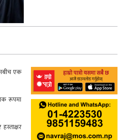
इरानबीच एक
तिक रूपमा
हस्ताक्षर