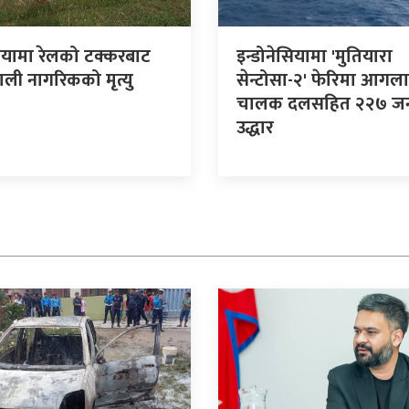
ियामा रेलको टक्करबाट
इन्डोनेसियामा 'मुतियारा
पाली नागरिकको मृत्यु
सेन्टोसा-२' फेरिमा आगला
चालक दलसहित २२७ ज
उद्धार