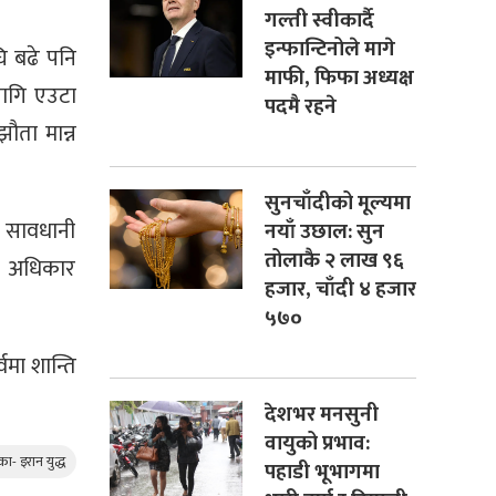
गल्ती स्वीकार्दै
इन्फान्टिनोले मागे
ि बढे पनि
माफी, फिफा अध्यक्ष
लागि एउटा
पदमै रहने
झौता मान्न
सुनचाँदीको मूल्यमा
ै सावधानी
नयाँ उछाल: सुन
तोलाकै २ लाख ९६
ौम अधिकार
हजार, चाँदी ४ हजार
५७०
वमा शान्ति
देशभर मनसुनी
वायुको प्रभाव:
ा- इरान युद्ध
पहाडी भूभागमा