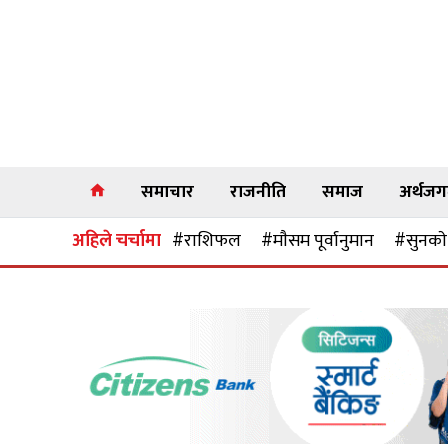
समाचार
राजनीति
समाज
अर्थज
अहिले चर्चामा
#राशिफल
#माैसम पूर्वानुमान
#सुनकाे 