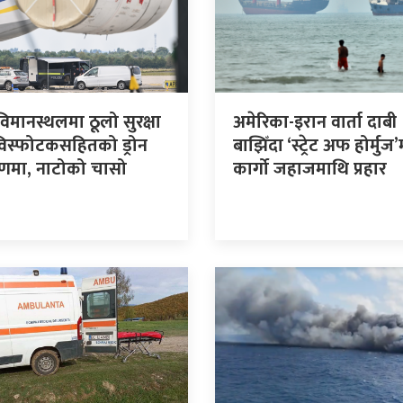
विमानस्थलमा ठूलो सुरक्षा
अमेरिका-इरान वार्ता दाबी
विस्फोटकसहितको ड्रोन
बाझिँदा ‘स्ट्रेट अफ होर्मुज’
्रणमा, नाटोको चासो
कार्गो जहाजमाथि प्रहार