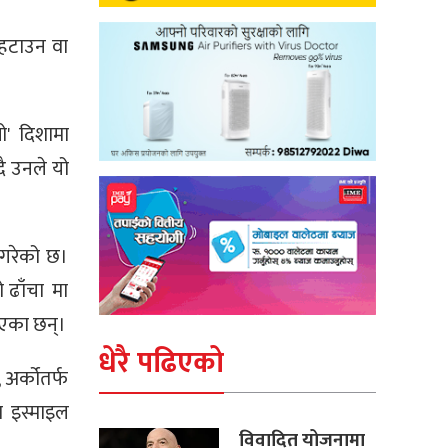
 हटाउन वा
ो' दिशामा
ै उनले यो
 गरेको छ।
ो ढाँचा मा
ाएका छन्।
धेरै पढिएको
अर्कोतर्फ
ा इस्माइल
विवादित योजनामा