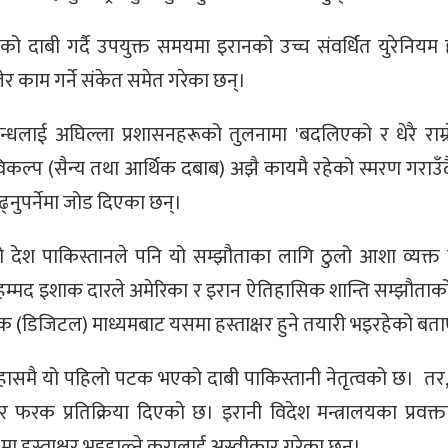
को दाबी गर्दै उपयुक्त समयमा इरानको उच्च संवर्धित युरेनियम
लेर काम गर्ने संकेत समेत गरेका छन्।
बन्धलाई अघिल्ला प्रशासनहरूको तुलनामा 'बदलिएको र धेरै राम्र
विकल्प (सैन्य तथा आर्थिक दबाब) अझै कायमै रहेको स्मरण गराउँद
ढ्नुपर्नेमा जोड दिएका छन्।
को देश पाकिस्तानले पनि यो सम्झौताका लागि ठुलो आशा व्यक्त
ी मोहम्मद इशाक दारले अमेरिका र इरान ऐतिहासिक शान्ति सम्झौताक
रोनिक (डिजिटल) माध्यमबाट यसमा हस्ताक्षर हुने तयारी भइरहेको बत
हासमै यो पहिलो पटक भएको दाबी पाकिस्तानी नेतृत्वको छ। तर, 
फरक प्रतिक्रिया दिएको छ। इरानी विदेश मन्त्रालयका प्रवक्त
ा हस्ताक्षर भइहाल्ने कुरालाई अस्वीकार गरेका छन्।