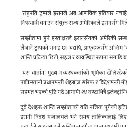
राष्ट्रपति ट्रम्पले इरानले अब आणविक हतियार नचाहे
निष्प्रभावी बनाउन संयुक्त राज्य अमेरिकाले इरानसँग मि
सम्झौतामा हुने हस्ताक्षरले इरानसँगको अमेरिकी सम्
लैजाने ट्रम्पको भनाइ छ। यद्यपि, आफूहरूसँग अन्तिम 
शान्ति प्रक्रिया छिटो, सहज र व्यवस्थित रूपमा अगाडि ब
यस वार्तामा मुख्य मध्यस्थकर्ताको भूमिका खेलिरहे
पाकिस्तानी प्रधानमन्त्री शेहबाज सरिफ र विदेशमन्त्र
सहमत भएको पुष्टि गर्दै आगामी २४ घण्टाभित्रै इलेक्ट्
दुवै देशहरू शान्ति सम्झौताको यति नजिक पुगेको इति
इरानी विदेश मन्त्रालयले भने समय तालिकालाई लिएर 
बखाईले आइतबार नै अन्तिम सम्झौता वा समझदारी पत्र म