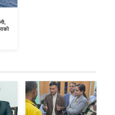
गी,
नाको