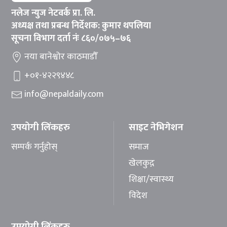
नलेज न्युज नेटवर्क प्रा. लि.
अध्यक्ष तथा प्रबन्ध निर्देशक: कुमार थपलिया
सूचना विभाग दर्ता नंः ८६०/०७५–७६
नया बानेश्वोर काठमाडौँ
+०१-४२२९४४८
info@nepaldaily.com
उपयोगी लिंकहरु
साइट नेभिगेशन
सम्पर्क गर्नुहोस्
समाज
खेलकुद़़
शिक्षा/स्वास्थ्य
विदेश
उपयोगी लिंकहरु