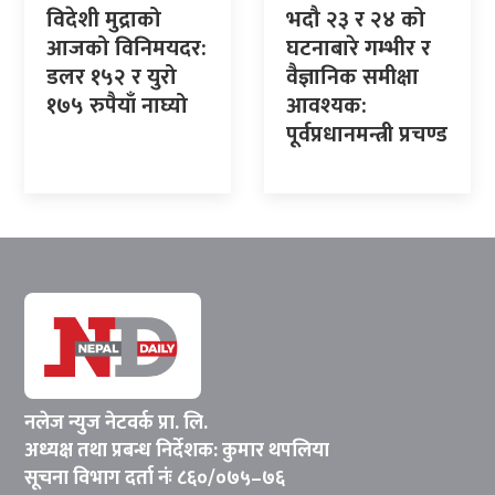
विदेशी मुद्राको
भदौ २३ र २४ को
आजको विनिमयदर:
घटनाबारे गम्भीर र
डलर १५२ र युरो
वैज्ञानिक समीक्षा
१७५ रुपैयाँ नाघ्यो
आवश्यक:
पूर्वप्रधानमन्त्री प्रचण्ड
नलेज न्युज नेटवर्क प्रा. लि.
अध्यक्ष तथा प्रबन्ध निर्देशक: कुमार थपलिया
सूचना विभाग दर्ता नंः ८६०/०७५–७६