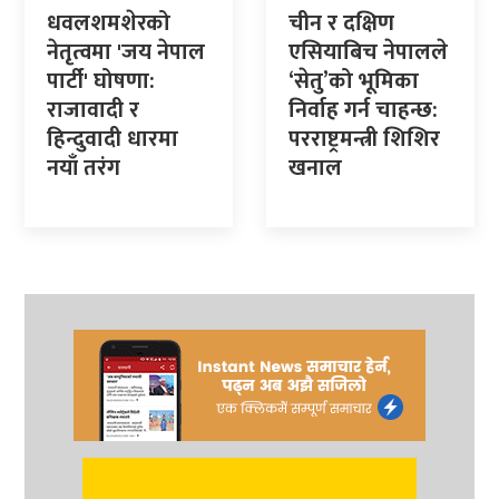
धवलशमशेरको
चीन र दक्षिण
नेतृत्वमा 'जय नेपाल
एसियाबिच नेपालले
पार्टी' घोषणा:
‘सेतु’को भूमिका
राजावादी र
निर्वाह गर्न चाहन्छ:
हिन्दुवादी धारमा
परराष्ट्रमन्त्री शिशिर
नयाँ तरंग
खनाल