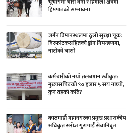
भूभागमा भारी वर्षा र हिमाली क्षेत्रमा
हिमपातको सम्भावना
जर्मन विमानस्थलमा ठूलो सुरक्षा चूक:
विस्फोटकसहितको ड्रोन नियन्त्रणमा,
नाटोको चासो
कर्मचारीको नयाँ तलबमान स्वीकृत:
मुख्यसचिवको ९० हजार ५ सय नाघ्यो,
कुन तहको कति?
काठमाडौँ महानगरका प्रमुख प्रशासकीय
अधिकृत सरोज गुरागाईँ सेवानिवृत्त