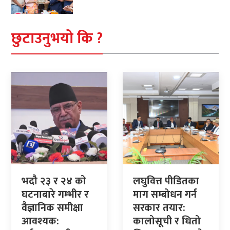
छुटाउनुभयो कि ?
भदौ २३ र २४ को
लघुवित्त पीडितका
घटनाबारे गम्भीर र
माग सम्बोधन गर्न
वैज्ञानिक समीक्षा
सरकार तयार:
आवश्यक:
कालोसूची र धितो