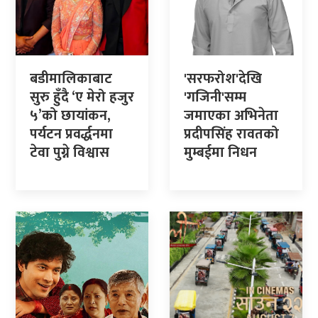
बडीमालिकाबाट
'सरफरोश'देखि
सुरु हुँदै ‘ए मेरो हजुर
'गजिनी'सम्म
५’को छायांकन,
जमाएका अभिनेता
पर्यटन प्रवर्द्धनमा
प्रदीपसिंह रावतको
टेवा पुग्ने विश्वास
मुम्बईमा निधन