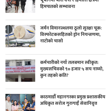
भूभागमा भारी वर्षा र हिमाली क्षेत्रमा
हिमपातको सम्भावना
जर्मन विमानस्थलमा ठूलो सुरक्षा चूक:
विस्फोटकसहितको ड्रोन नियन्त्रणमा,
नाटोको चासो
कर्मचारीको नयाँ तलबमान स्वीकृत:
मुख्यसचिवको ९० हजार ५ सय नाघ्यो,
कुन तहको कति?
काठमाडौँ महानगरका प्रमुख प्रशासकीय
अधिकृत सरोज गुरागाईँ सेवानिवृत्त