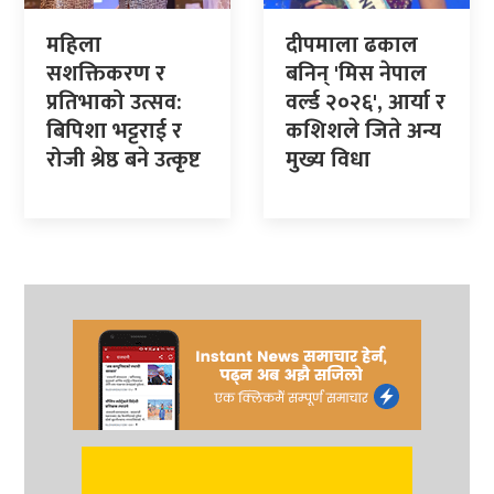
महिला
दीपमाला ढकाल
सशक्तिकरण र
बनिन् 'मिस नेपाल
प्रतिभाको उत्सव:
वर्ल्ड २०२६', आर्या र
बिपिशा भट्टराई र
कशिशले जिते अन्य
रोजी श्रेष्ठ बने उत्कृष्ट
मुख्य विधा