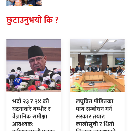
छुटाउनुभयो कि ?
भदौ २३ र २४ को
लघुवित्त पीडितका
घटनाबारे गम्भीर र
माग सम्बोधन गर्न
वैज्ञानिक समीक्षा
सरकार तयार:
आवश्यक:
कालोसूची र धितो