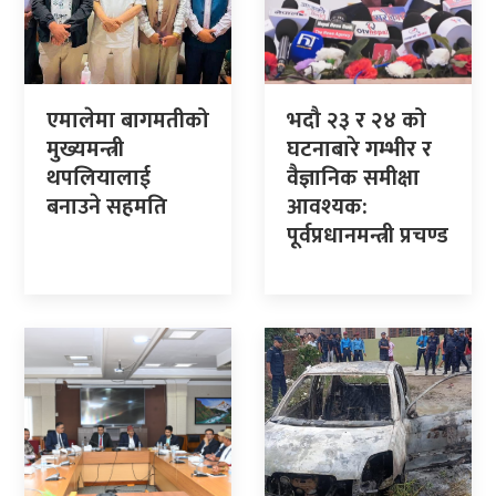
एमालेमा बागमतीको
भदौ २३ र २४ को
मुख्यमन्त्री
घटनाबारे गम्भीर र
थपलियालाई
वैज्ञानिक समीक्षा
बनाउने सहमति
आवश्यक:
पूर्वप्रधानमन्त्री प्रचण्ड