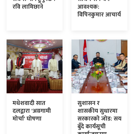
रवि लामिछाने
आवश्यक:
विपिनकुमार आचार्य
मधेशवादी सात
सुशासन र
दलद्वारा 'अग्रगामी
शासकीय सुधारमा
मोर्चा' घोषणा
सरकारको जोड: सय
बुँदे कार्यसूची