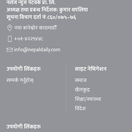
नलेज न्युज नेटवर्क प्रा. लि.
अध्यक्ष तथा प्रबन्ध निर्देशक: कुमार थपलिया
सूचना विभाग दर्ता नंः ८६०/०७५–७६
नया बानेश्वोर काठमाडौँ
+०१-४२२९४४८
info@nepaldaily.com
उपयोगी लिंकहरु
साइट नेभिगेशन
सम्पर्क गर्नुहोस्
समाज
खेलकुद़़
शिक्षा/स्वास्थ्य
विदेश
उपयोगी लिंकहरु