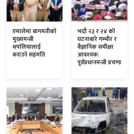
एमालेमा बागमतीको
भदौ २३ र २४ को
मुख्यमन्त्री
घटनाबारे गम्भीर र
थपलियालाई
वैज्ञानिक समीक्षा
बनाउने सहमति
आवश्यक:
पूर्वप्रधानमन्त्री प्रचण्ड