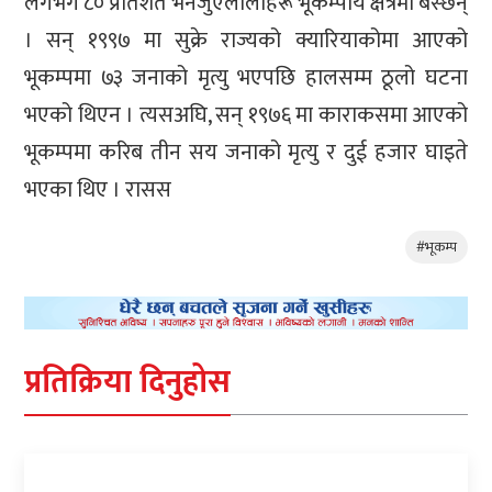
लगभग ८० प्रतिशत भेनेजुएलालीहरू भूकम्पीय क्षेत्रमा बस्छन्
। सन् १९९७ मा सुक्रे राज्यको क्यारियाकोमा आएको
भूकम्पमा ७३ जनाको मृत्यु भएपछि हालसम्म ठूलो घटना
भएको थिएन । त्यसअघि, सन् १९७६ मा काराकसमा आएको
भूकम्पमा करिब तीन सय जनाको मृत्यु र दुई हजार घाइते
भएका थिए । रासस
#भूकम्प
प्रतिक्रिया दिनुहोस