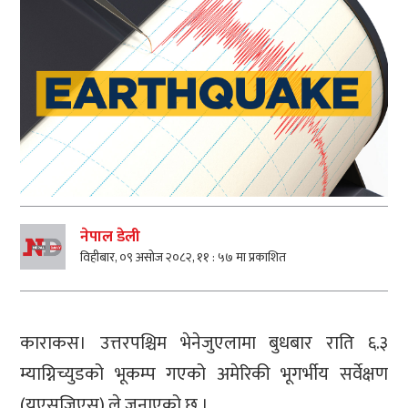
नेपाल डेली
विहीबार, ०९ असोज २०८२, ११ : ५७ मा प्रकाशित
काराकस। उत्तरपश्चिम भेनेजुएलामा बुधबार राति ६.३
म्याग्निच्युडको भूकम्प गएको अमेरिकी भूगर्भीय सर्वेक्षण
(युएसजिएस) ले जनाएको छ ।