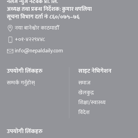
नलेज न्युज नेटवर्क प्रा. लि.
अध्यक्ष तथा प्रबन्ध निर्देशक: कुमार थपलिया
सूचना विभाग दर्ता नंः ८६०/०७५–७६
नया बानेश्वोर काठमाडौँ
+०१-४२२९४४८
info@nepaldaily.com
उपयोगी लिंकहरु
साइट नेभिगेशन
सम्पर्क गर्नुहोस्
समाज
खेलकुद़़
शिक्षा/स्वास्थ्य
विदेश
उपयोगी लिंकहरु