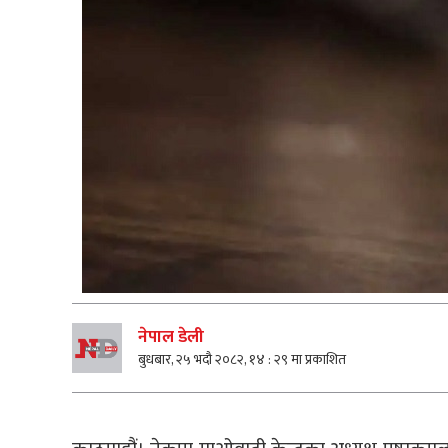
नेपाल डेली
बुधबार, २५ भदौ २०८२, १४ : २९ मा प्रकाशित