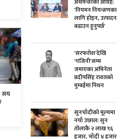
अर्थमन्त्रीको आग्रह:
'नियमन नियन्त्रणका
लागि होइन, उत्पादन
बढाउन हुनुपर्छ'
'सरफरोश'देखि
'गजिनी'सम्म
जमाएका अभिनेता
प्रदीपसिंह रावतको
मुम्बईमा निधन
१ सय
क
सुनचाँदीको मूल्यमा
नयाँ उछाल: सुन
तोलाकै २ लाख ९६
हजार, चाँदी ४ हजार