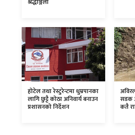
श्रद्धाञ्जली
होटेल तथा रेस्टुरेन्टमा धुम्रपानका
अविरल
लागि छुट्टै कोठा अनिवार्य बनाउन
सडक अस
प्रशासनको निर्देशन
कतै र