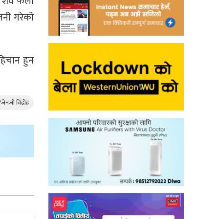
ो शव फेला
जनी गरेको
िचान हुन
जेनजी विद्रोह