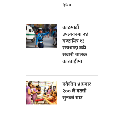
५७०
काठमाडौँ
उपत्यकामा २४
घण्टाभित्र १३
सयभन्दा बढी
सवारी चालक
कारबाहीमा
एकैदिन ४ हजार
२०० ले बढ्यो
सुनको भाउ