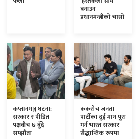
फेला
'हस्तकला ग्राम'
बनाउन
प्रधानमन्त्रीको चासो
कप्तानगञ्ज घटना:
ककरोच जनता
सरकार र पीडित
पार्टीका दुई माग पूरा
पक्षबीच ७ बुँदे
गर्न भारत सरकार
सम्झौता
सैद्धान्तिक रूपमा