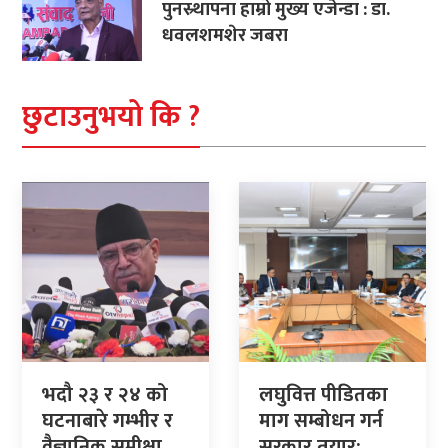
पुनस्र्थापना हाम्रो मुख्य एजेन्डा : डा.
धवलशमशेर जबरा
छुटाउनुभयो कि ?
भदौ २३ र २४ को
लघुवित्त पीडितका
घटनाबारे गम्भीर र
माग सम्बोधन गर्न
वैज्ञानिक समीक्षा
सरकार तयार: