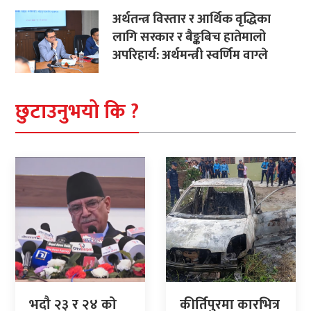
अर्थतन्त्र विस्तार र आर्थिक वृद्धिका
लागि सरकार र बैङ्कबिच हातेमालो
अपरिहार्य: अर्थमन्त्री स्वर्णिम वाग्ले
छुटाउनुभयो कि ?
भदौ २३ र २४ को
कीर्तिपुरमा कारभित्र