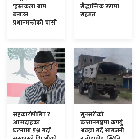
'हस्तकला ग्राम'
सैद्धान्तिक रूपमा
बनाउन
सहमत
प्रधानमन्त्रीको चासो
सहकारीपीडित र
सुनसरीको
आत्मदाहका
कप्तानगञ्जमा कर्फ्यु
घटनामा प्रश्न गर्दा
अवज्ञा गर्दै आगजनी
सरकारले विपक्षीको
र तोडफोड, स्थिति