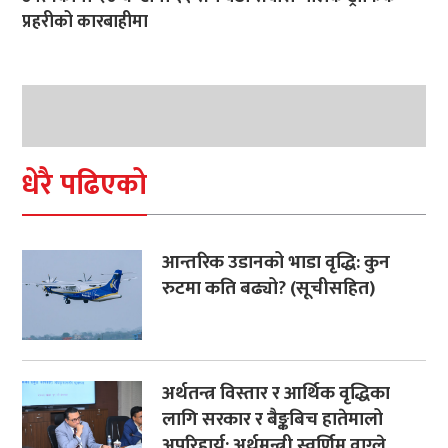
प्रहरीको कारबाहीमा
धेरै पढिएको
आन्तरिक उडानको भाडा वृद्धि: कुन
रुटमा कति बढ्यो? (सूचीसहित)
अर्थतन्त्र विस्तार र आर्थिक वृद्धिका
लागि सरकार र बैङ्कबिच हातेमालो
अपरिहार्य: अर्थमन्त्री स्वर्णिम वाग्ले