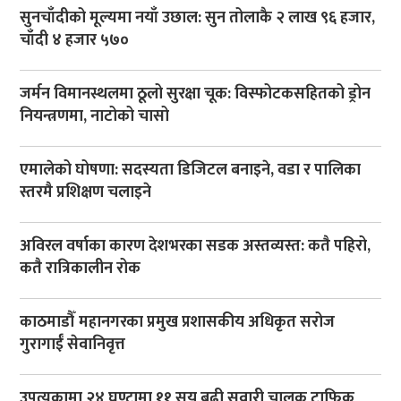
सुनचाँदीको मूल्यमा नयाँ उछाल: सुन तोलाकै २ लाख ९६ हजार,
चाँदी ४ हजार ५७०
जर्मन विमानस्थलमा ठूलो सुरक्षा चूक: विस्फोटकसहितको ड्रोन
नियन्त्रणमा, नाटोको चासो
एमालेको घोषणा: सदस्यता डिजिटल बनाइने, वडा र पालिका
स्तरमै प्रशिक्षण चलाइने
अविरल वर्षाका कारण देशभरका सडक अस्तव्यस्त: कतै पहिरो,
कतै रात्रिकालीन रोक
काठमाडौँ महानगरका प्रमुख प्रशासकीय अधिकृत सरोज
गुरागाईँ सेवानिवृत्त
उपत्यकामा २४ घण्टामा ११ सय बढी सवारी चालक ट्राफिक