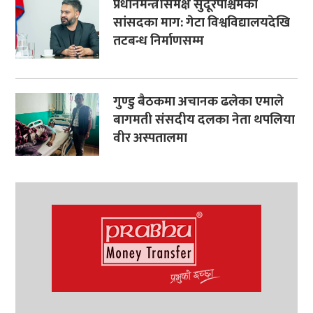
प्रधानमन्त्रीसमक्ष सुदूरपश्चिमका
सांसदका माग: गेटा विश्वविद्यालयदेखि
तटबन्ध निर्माणसम्म
गुण्‍डु बैठकमा अचानक ढलेका एमाले
बागमती संसदीय दलका नेता थपलिया
वीर अस्पतालमा