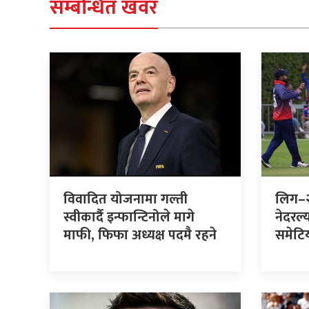
सम्बन्धित खवर
विवादित योजनामा गल्ती
लिग–२
स्वीकार्दै इन्फान्टिनोले मागे
नेदरल्
माफी, फिफा अध्यक्ष पदमै रहने
समेटि