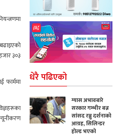
यन्त्रणमा
ि बढाइएको
 हजार ३०३
धेरै पढिएको
ई फार्ममा
ग्यास अभावबारे
िज्ञहरूका
सरकार गम्भीर बन्न
सांसद रञ्जु दर्शनाको
न्यूनीकरण
आग्रह, सिलिन्डर
होल्ड भएको