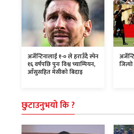
अर्जेन्टिनालाई १-० ले हराउँदै स्पेन
अर्जेन्
१६ वर्षपछि पुनः विश्व च्याम्पियन,
जित्य
आँसुसहित मेसीको बिदाइ
छुटाउनुभयो कि ?