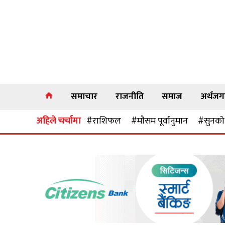
समाचार
राजनीति
समाज
अर्थज
अहिले चर्चामा
#राशिफल
#माैसम पूर्वानुमान
#सुनकाे 