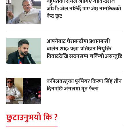
बहुमतको रायले जोगिए गोविन्दराज
जोशी: जेल नछिर्दै पाए जेष्ठ नागरिकको
कैद छुट
आफ्नैबाट घेराबन्दीमा प्रधानमन्त्री
बालेन शाह: प्रज्ञा-प्रतिष्ठान नियुक्ति
विवाददेखि सदनसम्म चर्कियो असन्तुष्टि
कपिलवस्तुका पूर्वमेयर किरण सिंह तीन
दिनपछि जंगलमा मृत फेला
छुटाउनुभयो कि ?