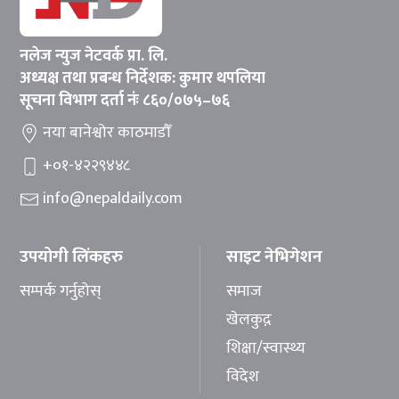
नलेज न्युज नेटवर्क प्रा. लि.
अध्यक्ष तथा प्रबन्ध निर्देशक: कुमार थपलिया
सूचना विभाग दर्ता नंः ८६०/०७५–७६
नया बानेश्वोर काठमाडौँ
+०१-४२२९४४८
info@nepaldaily.com
उपयोगी लिंकहरु
साइट नेभिगेशन
सम्पर्क गर्नुहोस्
समाज
खेलकुद़़
शिक्षा/स्वास्थ्य
विदेश