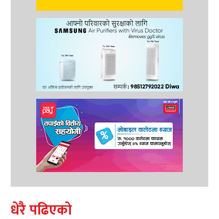
धेरै पढिएको