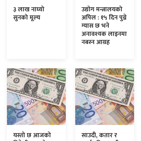
३ लाख नाघ्यो
उद्योग मन्त्रालयको
सुनको मूल्य
अपिल : १५ दिन पुग्ने
ग्यास छ भने
अनावश्यक लाइनमा
नबस्न आग्रह
यस्तो छ आजको
साउदी, कतार र