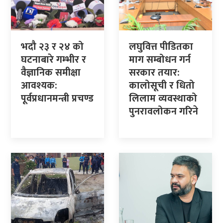
भदौ २३ र २४ को
लघुवित्त पीडितका
घटनाबारे गम्भीर र
माग सम्बोधन गर्न
वैज्ञानिक समीक्षा
सरकार तयार:
आवश्यक:
कालोसूची र धितो
पूर्वप्रधानमन्त्री प्रचण्ड
लिलाम व्यवस्थाको
पुनरावलोकन गरिने