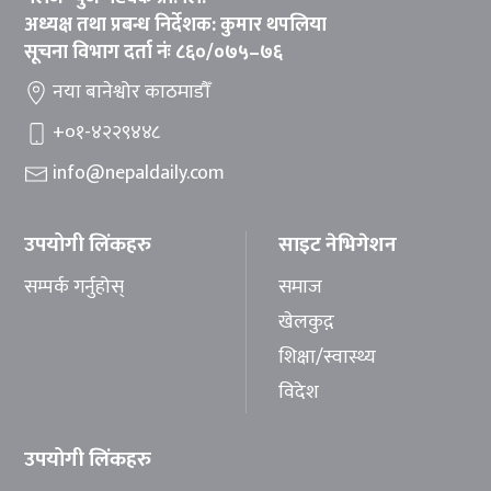
अध्यक्ष तथा प्रबन्ध निर्देशक: कुमार थपलिया
सूचना विभाग दर्ता नंः ८६०/०७५–७६
नया बानेश्वोर काठमाडौँ
+०१-४२२९४४८
info@nepaldaily.com
उपयोगी लिंकहरु
साइट नेभिगेशन
सम्पर्क गर्नुहोस्
समाज
खेलकुद़़
शिक्षा/स्वास्थ्य
विदेश
उपयोगी लिंकहरु