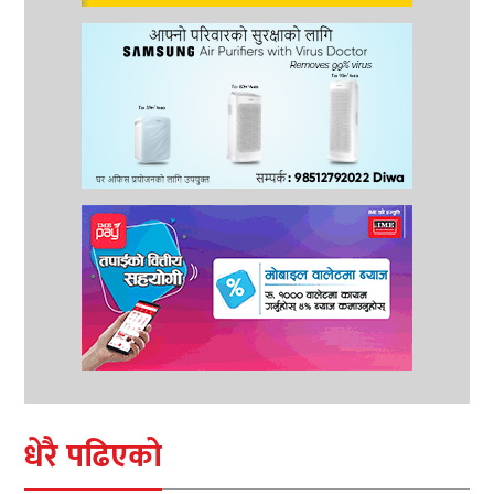
धेरै पढिएको