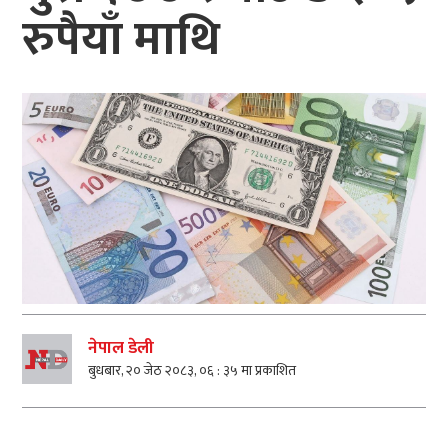
रुपैयाँ माथि
नेपाल डेली
बुधबार, २० जेठ २०८३, ०६ : ३५ मा प्रकाशित