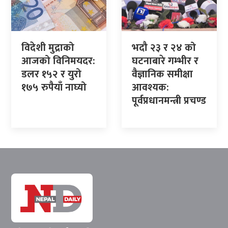
विदेशी मुद्राको
भदौ २३ र २४ को
आजको विनिमयदर:
घटनाबारे गम्भीर र
डलर १५२ र युरो
वैज्ञानिक समीक्षा
१७५ रुपैयाँ नाघ्यो
आवश्यक:
पूर्वप्रधानमन्त्री प्रचण्ड