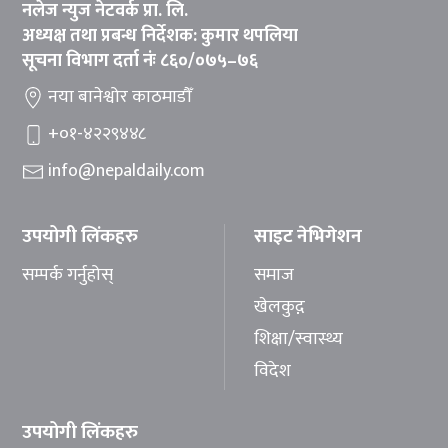
नलेज न्युज नेटवर्क प्रा. लि.
अध्यक्ष तथा प्रबन्ध निर्देशक: कुमार थपलिया
सूचना विभाग दर्ता नंः ८६०/०७५–७६
नया बानेश्वोर काठमाडौँ
+०१-४२२९४४८
info@nepaldaily.com
उपयोगी लिंकहरु
साइट नेभिगेशन
सम्पर्क गर्नुहोस्
समाज
खेलकुद़़
शिक्षा/स्वास्थ्य
विदेश
उपयोगी लिंकहरु