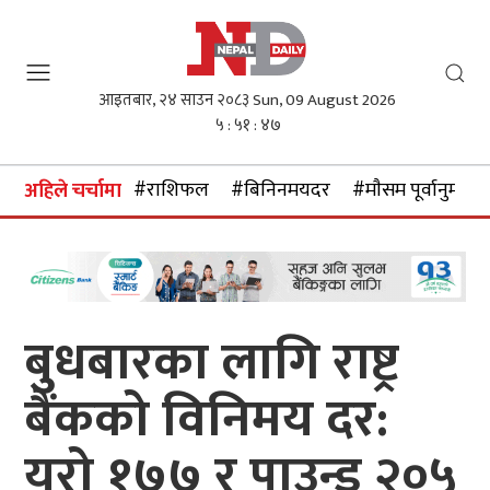
आइतबार, २४ साउन २०८३
Sun, 09 August 2026
५ : ५१ : ४८
#राशिफल
#बिनिनमयदर
#माैसम पूर्वानुमान
अहिले चर्चामा
बुधबारका लागि राष्ट्र
बैंकको विनिमय दर:
युरो १७७ र पाउन्ड २०५