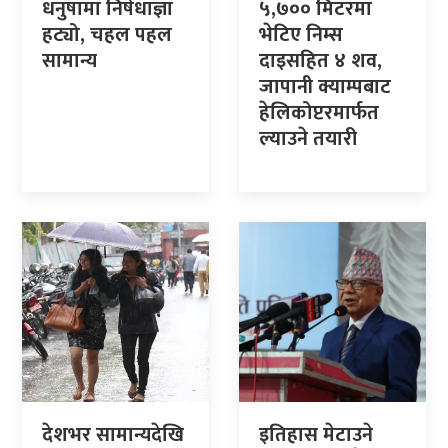
धनुषामा निषेधाज्ञा
५,७०० मिटरमा
हट्यो, चहल पहल
भेटिए निम्स
सामान्य
दाइसहित ४ शव,
जापानी क्याम्पबाट
हेलिकोप्टरमार्फत
ल्याउने तयारी
देशभर सामान्यदेखि
इतिहास मेटाउने