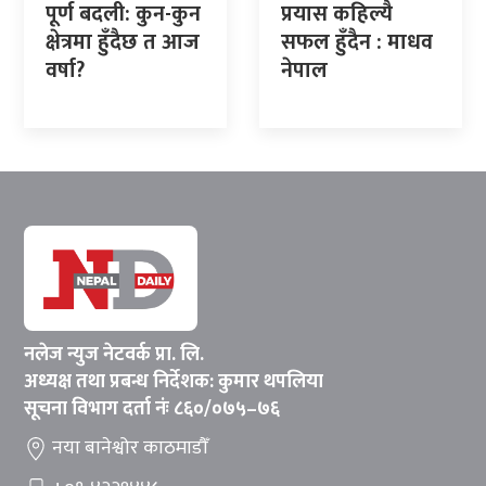
पूर्ण बदली: कुन-कुन
प्रयास कहिल्यै
क्षेत्रमा हुँदैछ त आज
सफल हुँदैन : माधव
वर्षा?
नेपाल
नलेज न्युज नेटवर्क प्रा. लि.
अध्यक्ष तथा प्रबन्ध निर्देशक: कुमार थपलिया
सूचना विभाग दर्ता नंः ८६०/०७५–७६
नया बानेश्वोर काठमाडौँ