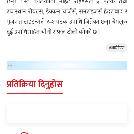
छन्। यस्तै कोलकाता नाइट राइडर्सले ३ पटक तथा
राजस्थान रोयल्स, डेक्कन चार्जर्स, सनराइजर्स हैदराबाद र
गुजरात टाइटन्सले १–१ पटक उपाधि जितेका छन्। बेंगलुरु
दुई उपाधिसहित चौथो सफल टोली बनेको छ।
#आईपीएल
प्रतिक्रिया दिनुहोस