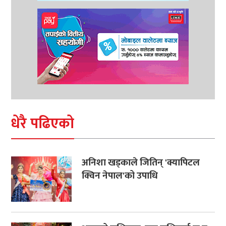
धेरै पढिएको
अनिशा खड्काले जितिन् 'क्यापिटल
क्विन नेपाल'को उपाधि