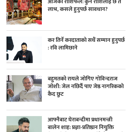
आजको राशिफल: कुन राशिलाई छ त
लाभ, कसले हुनुपर्छ सावधान?
कर तिर्ने करदाताको सधैं सम्मान हुनुपर्छ
: रवि लामिछाने
बहुमतको रायले जोगिए गोविन्दराज
जोशी: जेल नछिर्दै पाए जेष्ठ नागरिकको
कैद छुट
आफ्नैबाट घेराबन्दीमा प्रधानमन्त्री
बालेन शाह: प्रज्ञा-प्रतिष्ठान नियुक्ति