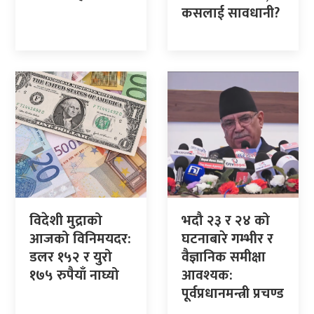
कसलाई सावधानी?
विदेशी मुद्राको
भदौ २३ र २४ को
आजको विनिमयदर:
घटनाबारे गम्भीर र
डलर १५२ र युरो
वैज्ञानिक समीक्षा
१७५ रुपैयाँ नाघ्यो
आवश्यक:
पूर्वप्रधानमन्त्री प्रचण्ड