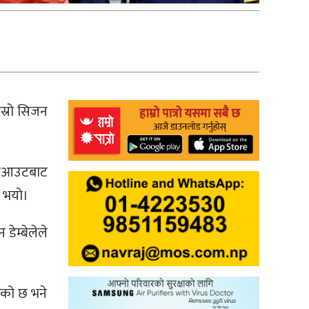
ोस्रो सिजन
सुटआउटबाट
ल भयो।
ेम्बेलेले
ेको छ भने