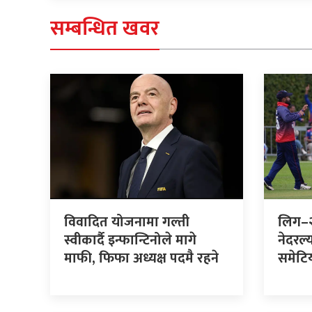
सम्बन्धित खवर
विवादित योजनामा गल्ती
लिग–२
स्वीकार्दै इन्फान्टिनोले मागे
नेदरल्
माफी, फिफा अध्यक्ष पदमै रहने
समेटि