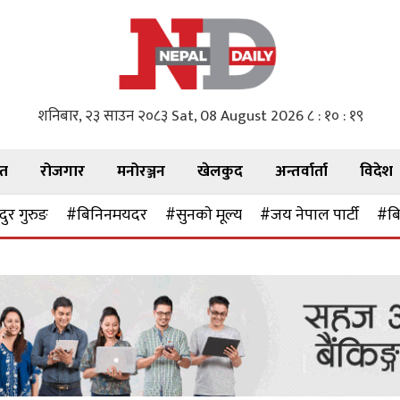
शनिबार, २३ साउन २०८३
Sat, 08 August 2026
८ : १० : २१
गत
रोजगार
मनोरञ्जन
खेलकुद
अन्तर्वार्ता
विदेश
ुर गुरुङ
#बिनिनमयदर
#सुनकाे मूल्य
#जय नेपाल पार्टी
#बि