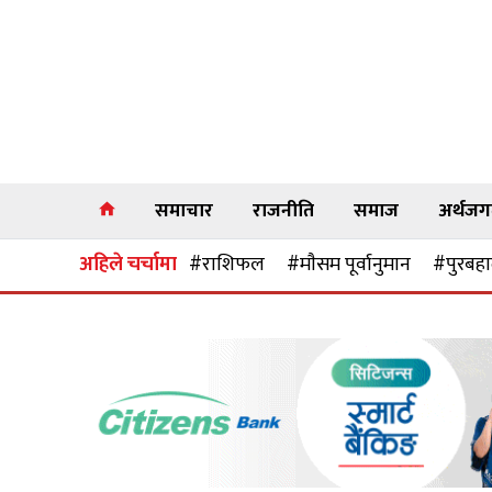
समाचार
राजनीति
समाज
अर्थज
अहिले चर्चामा
#राशिफल
#माैसम पूर्वानुमान
#पुरबहाद