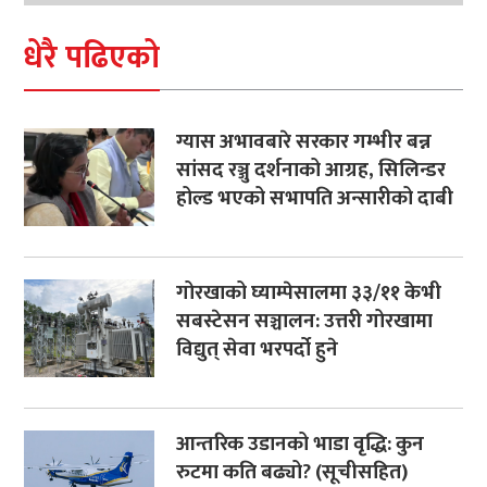
धेरै पढिएको
ग्यास अभावबारे सरकार गम्भीर बन्न
सांसद रञ्जु दर्शनाको आग्रह, सिलिन्डर
होल्ड भएको सभापति अन्सारीको दाबी
गोरखाको घ्याम्पेसालमा ३३/११ केभी
सबस्टेसन सञ्चालन: उत्तरी गोरखामा
विद्युत् सेवा भरपर्दो हुने
आन्तरिक उडानको भाडा वृद्धि: कुन
रुटमा कति बढ्यो? (सूचीसहित)