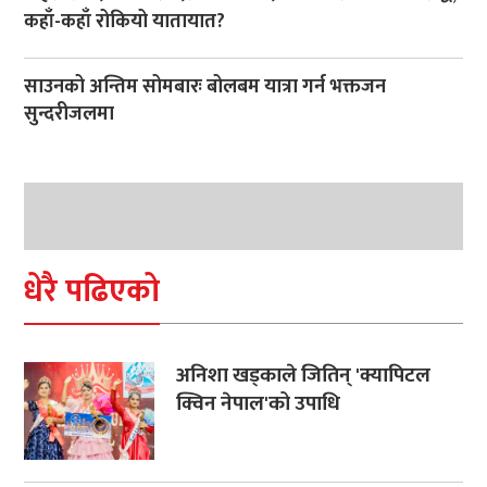
कहाँ-कहाँ रोकियो यातायात?
साउनको अन्तिम सोमबारः बोलबम यात्रा गर्न भक्तजन
सुन्दरीजलमा
धेरै पढिएको
अनिशा खड्काले जितिन् 'क्यापिटल
क्विन नेपाल'को उपाधि