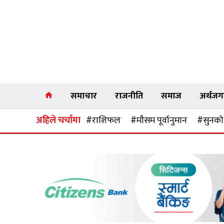
समाचार
राजनीति
समाज
अर्थज
अहिले चर्चामा
#राशिफल
#माैसम पूर्वानुमान
#सुनकाे 