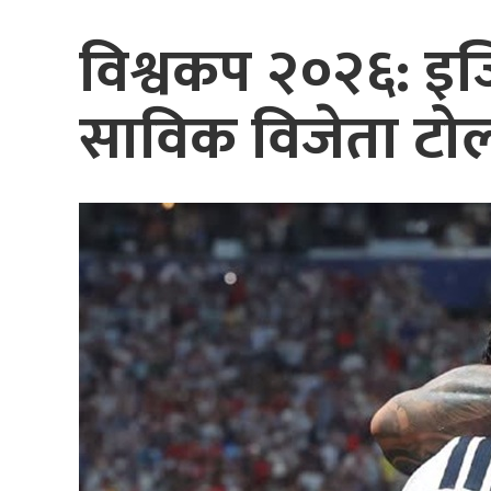
विश्वकप २०२६: इजिप
साविक विजेता टो