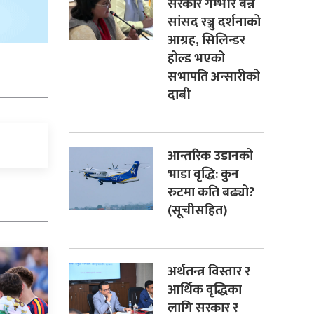
सरकार गम्भीर बन्न
सांसद रञ्जु दर्शनाको
आग्रह, सिलिन्डर
होल्ड भएको
सभापति अन्सारीको
दाबी
आन्तरिक उडानको
भाडा वृद्धि: कुन
रुटमा कति बढ्यो?
(सूचीसहित)
अर्थतन्त्र विस्तार र
आर्थिक वृद्धिका
लागि सरकार र