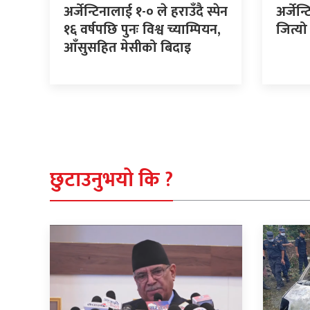
अर्जेन्टिनालाई १-० ले हराउँदै स्पेन
अर्जेन्
१६ वर्षपछि पुनः विश्व च्याम्पियन,
जित्य
आँसुसहित मेसीको बिदाइ
छुटाउनुभयो कि ?