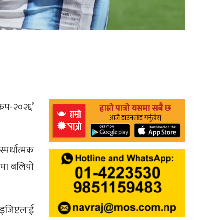
्वकप-२०२६’
्पर्धात्मक
मयमा बलियो
 इजिप्टलाई