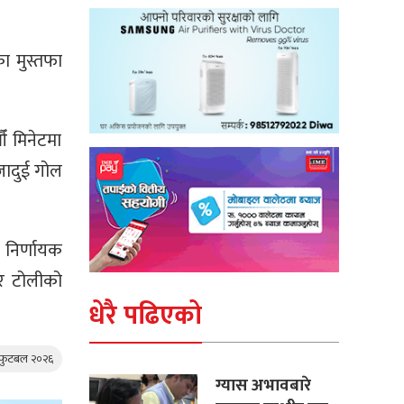
ा मुस्तफा
ँ मिनेटमा
जादुई गोल
 निर्णायक
 र टोलीको
धेरै पढिएको
 फुटबल २०२६
ग्यास अभावबारे