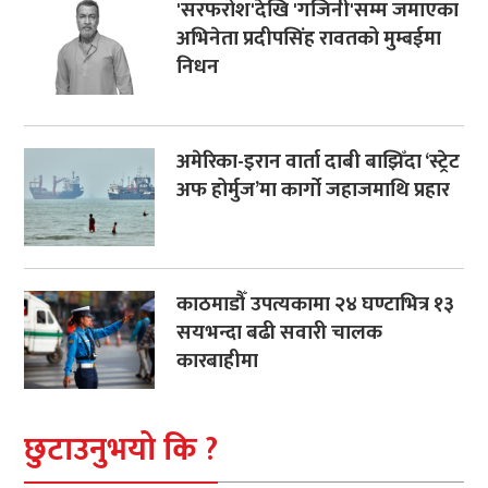
'सरफरोश'देखि 'गजिनी'सम्म जमाएका
अभिनेता प्रदीपसिंह रावतको मुम्बईमा
निधन
अमेरिका-इरान वार्ता दाबी बाझिँदा ‘स्ट्रेट
अफ होर्मुज’मा कार्गो जहाजमाथि प्रहार
काठमाडौँ उपत्यकामा २४ घण्टाभित्र १३
सयभन्दा बढी सवारी चालक
कारबाहीमा
छुटाउनुभयो कि ?