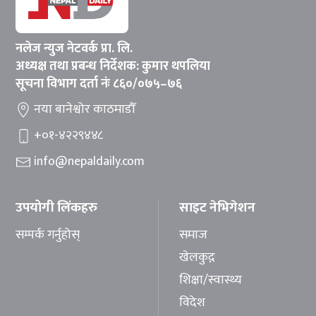
नलेज न्युज नेटवर्क प्रा. लि.
अध्यक्ष तथा प्रबन्ध निर्देशक: कुमार थपलिया
सूचना विभाग दर्ता नंः ८६०/०७५–७६
नया बानेश्वोर काठमाडौँ
+०१-४२२९४४८
info@nepaldaily.com
उपयोगी लिंकहरु
साइट नेभिगेशन
सम्पर्क गर्नुहोस्
समाज
खेलकुद़़
शिक्षा/स्वास्थ्य
विदेश