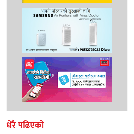
धेरै पढिएको