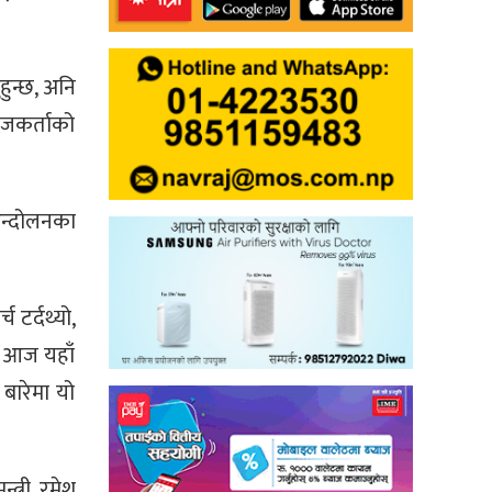
ुन्छ, अनि
सहजकर्ताको
न्दोलनका
टर्दथ्यो,
े आज यहाँ
बारेमा यो
त्री रमेश