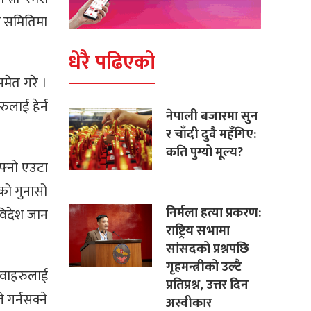
ा समितिमा
धेरै पढिएको
समेत गरे ।
ुलाई हेर्न
नेपाली बजारमा सुन
र चाँदी दुवै महँगिए:
कति पुग्यो मूल्य?
फ्नो एउटा
को गुनासो
निर्मला हत्या प्रकरण:
विदेश जान
राष्ट्रिय सभामा
सांसदको प्रश्नपछि
गृहमन्त्रीको उल्टै
ुवाहरुलाई
प्रतिप्रश्न, उत्तर दिन
गर्नसक्ने
अस्वीकार