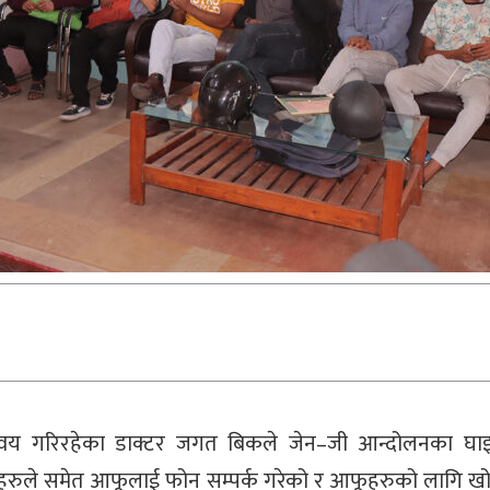
न्वय गरिरहेका डाक्टर जगत बिकले जेन–जी आन्दोलनका घा
यहरुले समेत आफूलाई फोन सम्पर्क गरेको र आफूहरुको लागि 