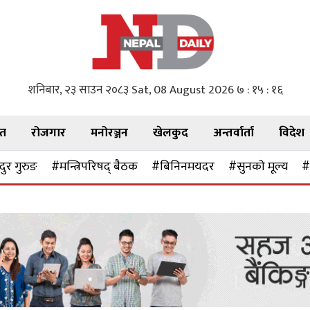
शनिबार, २३ साउन २०८३
Sat, 08 August 2026
७ : १५ : १७
गत
रोजगार
मनोरञ्जन
खेलकुद
अन्तर्वार्ता
विदेश
ुर गुरुङ
#मन्त्रिपरिषद् बैठक
#बिनिनमयदर
#सुनकाे मूल्य
#ऊ