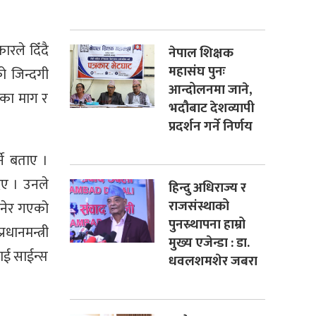
रले दिँदै
नेपाल शिक्षक
महासंघ पुनः
ो जिन्दगी
आन्दोलनमा जाने,
एका माग र
भदौबाट देशव्यापी
प्रदर्शन गर्ने निर्णय
ने बताए ।
दिए । उनले
हिन्दु अधिराज्य र
राजसंस्थाको
 भनेर गएको
पुनस्र्थापना हाम्रो
धानमन्त्री
मुख्य एजेन्डा : डा.
ाई साईन्स
धवलशमशेर जबरा