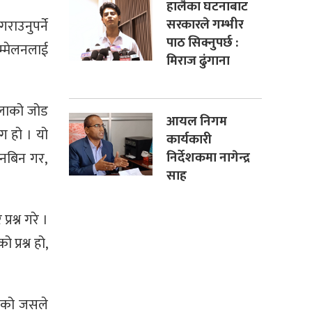
हालैका घटनाबाट
सरकारले गम्भीर
ाउनुपर्ने
पाठ सिक्नुपर्छ :
म्मेलनलाई
मिराज ढुंगाना
धमलाको जोड
आयल निगम
ाग हो । यो
कार्यकारी
ानबिन गर,
निर्देशकमा नागेन्द्र
साह
रश्न गरे ।
 प्रश्न हो,
नेको जसले