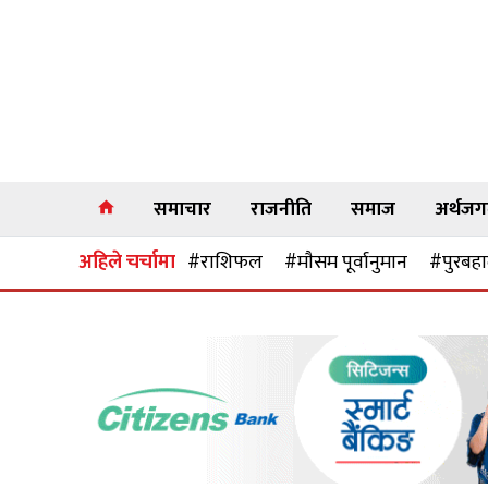
समाचार
राजनीति
समाज
अर्थज
अहिले चर्चामा
#राशिफल
#माैसम पूर्वानुमान
#पुरबहाद