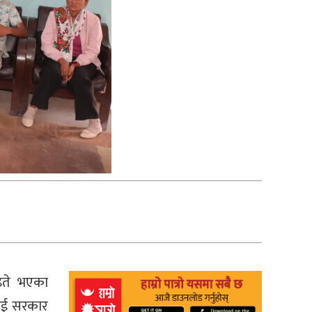
इते भएका
खोई सरकार