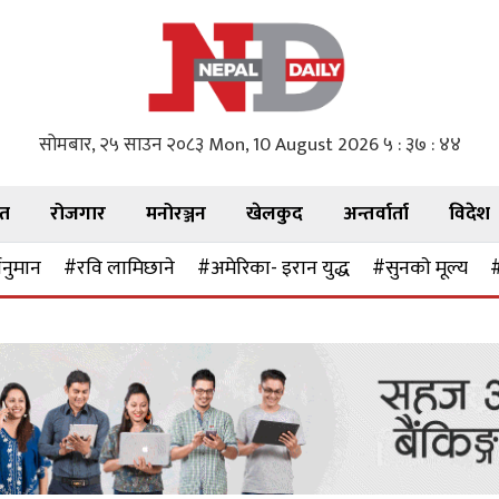
सोमबार, २५ साउन २०८३
Mon, 10 August 2026
५ : ३७ : ४६
गत
रोजगार
मनोरञ्जन
खेलकुद
अन्तर्वार्ता
विदेश
ानुमान
#रवि लामिछाने
#अमेरिका- इरान युद्ध
#सुनकाे मूल्य