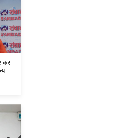
 र कर
ज्य