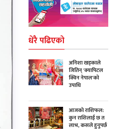
धेरै पढिएको
अनिशा खड्काले
जितिन् 'क्यापिटल
क्विन नेपाल'को
उपाधि
आजको राशिफल:
कुन राशिलाई छ त
लाभ, कसले हुनुपर्छ