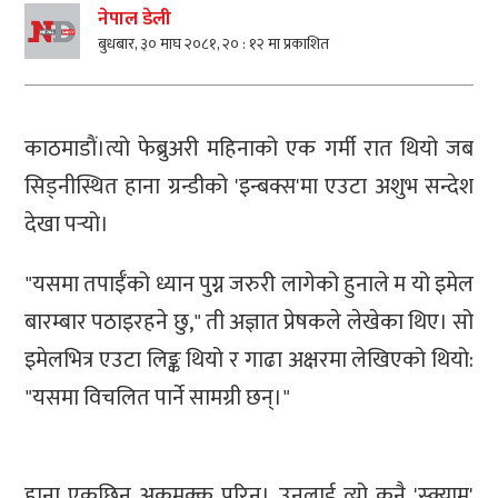
नेपाल डेली
बुधबार, ३० माघ २०८१, २० : १२ मा प्रकाशित
काठमाडाैं।त्यो फेब्रुअरी महिनाको एक गर्मी रात थियो जब
सिड्नीस्थित हाना ग्रन्डीको 'इन्बक्स'मा एउटा अशुभ सन्देश
देखा पर्‍यो।
"यसमा तपाईँको ध्यान पुग्न जरुरी लागेको हुनाले म यो इमेल
बारम्बार पठाइरहने छु," ती अज्ञात प्रेषकले लेखेका थिए। सो
इमेलभित्र एउटा लिङ्क थियो र गाढा अक्षरमा लेखिएको थियो:
"यसमा विचलित पार्ने सामग्री छन्।"
हाना एकछिन अकमक्क परिन्। उनलाई त्यो कुनै 'स्क्याम'