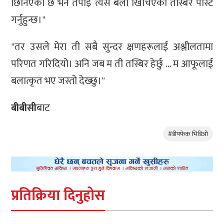
छिनिएको छ भने तपाईँ त्यस बेला खिचिएका तस्बिर पोस्ट
गर्नुहुन्छ।"
"तर उसले मेरा ती सबै सुन्दर क्षणहरूलाई अश्लीलतामा
परिणत गरिदियो। अनि जब म ती तस्बिर हेर्छु … म आफूलाई
बलात्कृत भए जस्तो देख्छु।"
बीबीसी
बाट
#डीपफेक भिडिओ
प्रतिक्रिया दिनुहोस