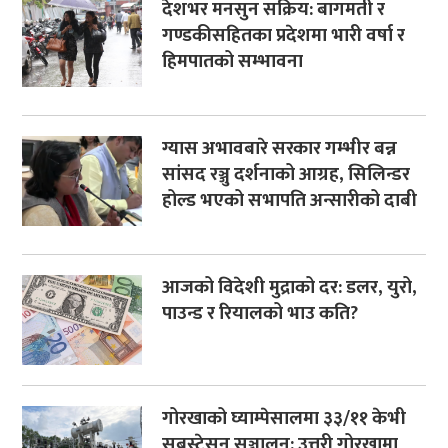
देशभर मनसुन सक्रिय: बागमती र
गण्डकीसहितका प्रदेशमा भारी वर्षा र
हिमपातको सम्भावना
ग्यास अभावबारे सरकार गम्भीर बन्न
सांसद रञ्जु दर्शनाको आग्रह, सिलिन्डर
होल्ड भएको सभापति अन्सारीको दाबी
आजको विदेशी मुद्राको दर: डलर, युरो,
पाउन्ड र रियालको भाउ कति?
गोरखाको घ्याम्पेसालमा ३३/११ केभी
सबस्टेसन सञ्चालन: उत्तरी गोरखामा