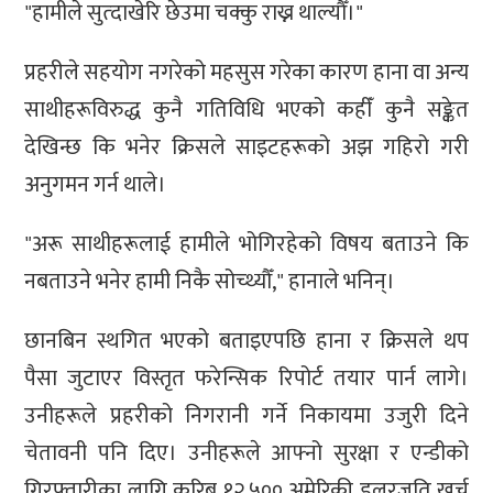
"हामीले सुत्दाखेरि छेउमा चक्कु राख्न थाल्यौँ।"
प्रहरीले सहयोग नगरेको महसुस गरेका कारण हाना वा अन्य
साथीहरूविरुद्ध कुनै गतिविधि भएको कहीँ कुनै सङ्केत
देखिन्छ कि भनेर क्रिसले साइटहरूको अझ गहिरो गरी
अनुगमन गर्न थाले।
"अरू साथीहरूलाई हामीले भोगिरहेको विषय बताउने कि
नबताउने भनेर हामी निकै सोच्थ्यौँ," हानाले भनिन्।
छानबिन स्थगित भएको बताइएपछि हाना र क्रिसले थप
पैसा जुटाएर विस्तृत फरेन्सिक रिपोर्ट तयार पार्न लागे।
उनीहरूले प्रहरीको निगरानी गर्ने निकायमा उजुरी दिने
चेतावनी पनि दिए। उनीहरूले आफ्नो सुरक्षा र एन्डीको
गिरफ्तारीका लागि करिब १२,५०० अमेरिकी डलरजति खर्च