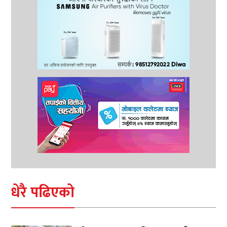
धेरै पढिएको